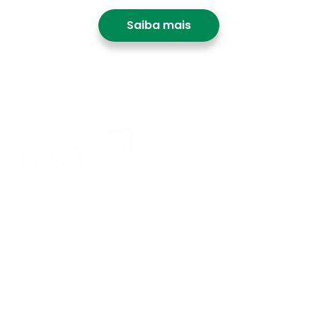
Saiba mais
O Simpósio NPCT 2025 reunirá especialistas,
pesquisadores e empresas para debater as mais
recentes inovações no uso eficiente de nutrientes na
agricultura.
NPCT